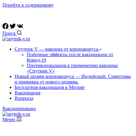
Перейти к содержимому
Ссылки на официальные соц. сети вакцины "Спутник V"
Поиск
Спутник V — вакцина от коронавируса.
Побочные эффекты после вакцинации от
Ковид-19
Противопоказания к применению вакцины
«Спутник V»
Новый штамм коронавируса — Индийский. Симптомы
и прививка от нового штамма.
Бесплатная вакцинация в Москве
Вакцинация
Вопросы
Вакцинировано
Меню