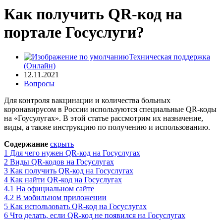
Как получить QR-код на
портале Госуслуги?
Техническая поддержка
(Онлайн)
12.11.2021
Вопросы
Для контроля вакцинации и количества больных
коронавирусом в России используются специальные QR-коды
на «Гоусулугах». В этой статье рассмотрим их назначение,
виды, а также инструкцию по получению и использованию.
Содержание
скрыть
1
Для чего нужен QR-код на Госуслугах
2
Виды QR-кодов на Госуслугах
3
Как получить QR-код на Госуслугах
4
Как найти QR-код на Госуслугах
4.1
На официальном сайте
4.2
В мобильном приложении
5
Как использовать QR-код на Госуслугах
6
Что делать, если QR-код не появился на Госуслугах