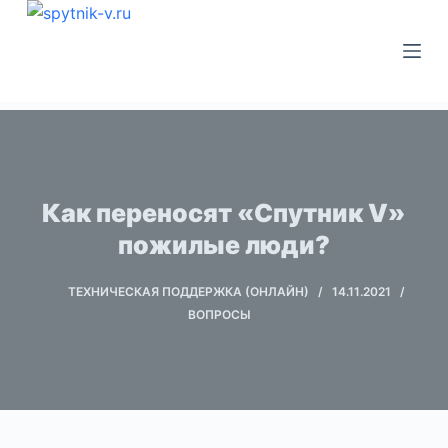
П
е
р
е
й
т
и
к
Как переносят «Спутник V»
с
пожилые люди?
о
д
ТЕХНИЧЕСКАЯ ПОДДЕРЖКА (ОНЛАЙН)
14.11.2021
е
ВОПРОСЫ
р
ж
и
м
о