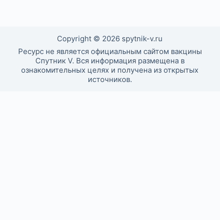
Copyright © 2026 spytnik-v.ru
Ресурс не является официальным сайтом вакцины
Спутник V. Вся информация размещена в
ознакомительных целях и получена из открытых
источников.
0
Оставьте комментарий! Напишите, что думаете по
поводу статьи.
x
(
)
x
|
Reply