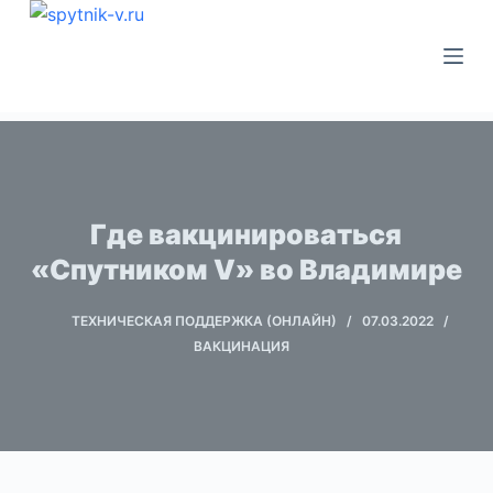
П
е
р
е
й
т
и
к
Где вакцинироваться
с
«Спутником V» во Владимире
о
д
ТЕХНИЧЕСКАЯ ПОДДЕРЖКА (ОНЛАЙН)
07.03.2022
е
ВАКЦИНАЦИЯ
р
ж
и
м
о