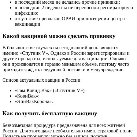
в последний месяц не делались прочие прививки;
в последние 2 недели вы не переносили респираторную
инфекцию;
отсутствие признаков ОРВИ при посещении центра
вакцинации.
Какой вакциной можно сделать прививку
В большинстве случаев на сегодняшний день вводится
именно «Спутник V». Однако в России зарегистрированы и
другие препараты, используемые для вакцинации. Однако
они производятся в гораздо меньшем объеме, поэтому часто
приходится ждать следующей поставки в медучреждение.
Список актуальных вакцин в России:
«Гам-Ковид-Вак» («Спутник V»);
«КовиВак»;
«ЭпиВакКорона».
Как получить бесплатную вакцину
Безвозмездная процедура предназначена для всех жителей
России. Для этого даже необязательно иметь страховой полис.
Попасть на процедуру можно без записи, посетив