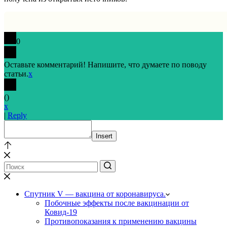
0
Оставьте комментарий! Напишите, что думаете по поводу
статьи.
x
(
)
x
|
Reply
Insert
Спутник V — вакцина от коронавируса.
Побочные эффекты после вакцинации от
Ковид-19
Противопоказания к применению вакцины