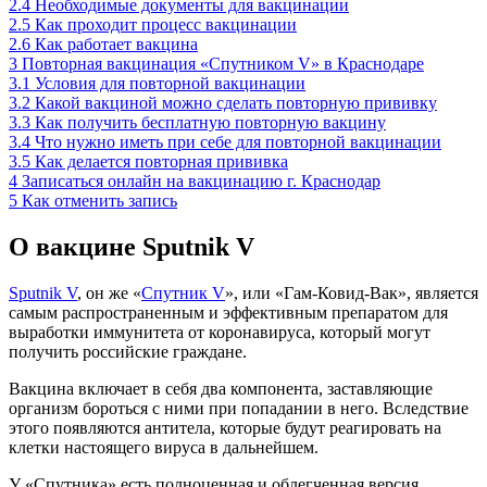
2.4
Необходимые документы для вакцинации
2.5
Как проходит процесс вакцинации
2.6
Как работает вакцина
3
Повторная вакцинация «Спутником V» в Краснодаре
3.1
Условия для повторной вакцинации
3.2
Какой вакциной можно сделать повторную прививку
3.3
Как получить бесплатную повторную вакцину
3.4
Что нужно иметь при себе для повторной вакцинации
3.5
Как делается повторная прививка
4
Записаться онлайн на вакцинацию г. Краснодар
5
Как отменить запись
О вакцине Sputnik V
Sputnik V
, он же «
Спутник V
», или «Гам-Ковид-Вак», является
самым распространенным и эффективным препаратом для
выработки иммунитета от коронавируса, который могут
получить российские граждане.
Вакцина включает в себя два компонента, заставляющие
организм бороться с ними при попадании в него. Вследствие
этого появляются антитела, которые будут реагировать на
клетки настоящего вируса в дальнейшем.
У «Спутника» есть полноценная и облегченная версия.