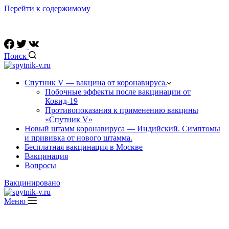
Перейти к содержимому
Ссылки на официальные соц. сети вакцины "Спутник V"
Поиск
Спутник V — вакцина от коронавируса.
Побочные эффекты после вакцинации от
Ковид-19
Противопоказания к применению вакцины
«Спутник V»
Новый штамм коронавируса — Индийский. Симптомы
и прививка от нового штамма.
Бесплатная вакцинация в Москве
Вакцинация
Вопросы
Вакцинировано
Меню