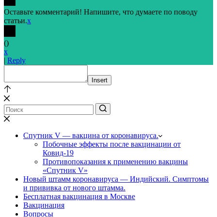
Оставьте комментарий! Напишите, что думаете по поводу
статьи.
x
(
)
x
|
Reply
Insert
Спутник V — вакцина от коронавируса.
Побочные эффекты после вакцинации от
Ковид-19
Противопоказания к применению вакцины
«Спутник V»
Новый штамм коронавируса — Индийский. Симптомы
и прививка от нового штамма.
Бесплатная вакцинация в Москве
Вакцинация
Вопросы