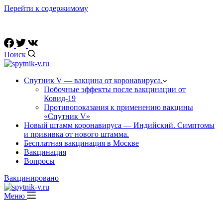
Перейти к содержимому
Ссылки на официальные соц. сети вакцины "Спутник V"
Поиск
Спутник V — вакцина от коронавируса.
Побочные эффекты после вакцинации от
Ковид-19
Противопоказания к применению вакцины
«Спутник V»
Новый штамм коронавируса — Индийский. Симптомы
и прививка от нового штамма.
Бесплатная вакцинация в Москве
Вакцинация
Вопросы
Вакцинировано
Меню