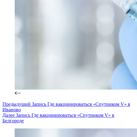
Предыдущий
Запись
Где вакцинироваться «Спутником V» в
Иваново
Далее
Запись
Где вакцинироваться «Спутником V» в
Белгороде