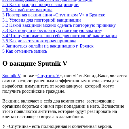
2.5
Как проходит процесс вакцинации
2.6
Как работает вакцина
3
Повторная вакцинация «Спутником V» в Брянске
3.1
Условия для повторной вакцинации
3.2
Какой вакциной можно сделать повторную прививку
3.3
Как получить бесплатную повторную вакцину
3.4
Что нужно иметь при себе для повторной вакцинации
3.5
Как делается повторная прививка
4
Записаться онлайн на вакцинацию г. Брянск
5
Как отменить запись
О вакцине Sputnik V
Sputnik V
, он же «
Спутник V
», или «Гам-Ковид-Вак», является
самым распространенным и эффективным препаратом для
выработки иммунитета от коронавируса, который могут
получить российские граждане.
Вакцина включает в себя два компонента, заставляющие
организм бороться с ними при попадании в него. Вследствие
этого появляются антитела, которые будут реагировать на
клетки настоящего вируса в дальнейшем.
У «Спутника» есть полноценная и облегченная версия.