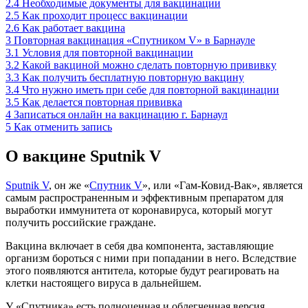
2.4
Необходимые документы для вакцинации
2.5
Как проходит процесс вакцинации
2.6
Как работает вакцина
3
Повторная вакцинация «Спутником V» в Барнауле
3.1
Условия для повторной вакцинации
3.2
Какой вакциной можно сделать повторную прививку
3.3
Как получить бесплатную повторную вакцину
3.4
Что нужно иметь при себе для повторной вакцинации
3.5
Как делается повторная прививка
4
Записаться онлайн на вакцинацию г. Барнаул
5
Как отменить запись
О вакцине Sputnik V
Sputnik V
, он же «
Спутник V
», или «Гам-Ковид-Вак», является
самым распространенным и эффективным препаратом для
выработки иммунитета от коронавируса, который могут
получить российские граждане.
Вакцина включает в себя два компонента, заставляющие
организм бороться с ними при попадании в него. Вследствие
этого появляются антитела, которые будут реагировать на
клетки настоящего вируса в дальнейшем.
У «Спутника» есть полноценная и облегченная версия.