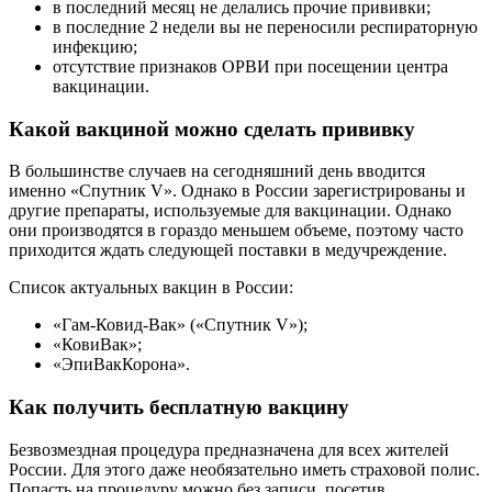
в последний месяц не делались прочие прививки;
в последние 2 недели вы не переносили респираторную
инфекцию;
отсутствие признаков ОРВИ при посещении центра
вакцинации.
Какой вакциной можно сделать прививку
В большинстве случаев на сегодняшний день вводится
именно «Спутник V». Однако в России зарегистрированы и
другие препараты, используемые для вакцинации. Однако
они производятся в гораздо меньшем объеме, поэтому часто
приходится ждать следующей поставки в медучреждение.
Список актуальных вакцин в России:
«Гам-Ковид-Вак» («Спутник V»);
«КовиВак»;
«ЭпиВакКорона».
Как получить бесплатную вакцину
Безвозмездная процедура предназначена для всех жителей
России. Для этого даже необязательно иметь страховой полис.
Попасть на процедуру можно без записи, посетив