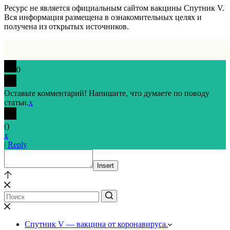
Ресурс не является официальным сайтом вакцины Спутник V.
Вся информация размещена в ознакомительных целях и
получена из открытых источников.
0
Оставьте комментарий! Напишите, что думаете по поводу
статьи.
x
(
)
x
|
Reply
Insert
Спутник V — вакцина от коронавируса.