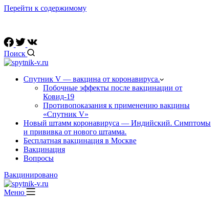
Перейти к содержимому
Ссылки на официальные соц. сети вакцины "Спутник V"
Поиск
Спутник V — вакцина от коронавируса.
Побочные эффекты после вакцинации от
Ковид-19
Противопоказания к применению вакцины
«Спутник V»
Новый штамм коронавируса — Индийский. Симптомы
и прививка от нового штамма.
Бесплатная вакцинация в Москве
Вакцинация
Вопросы
Вакцинировано
Меню